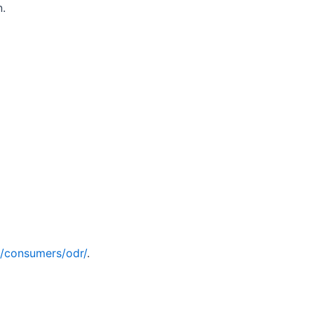
.
u/consumers/odr/
.