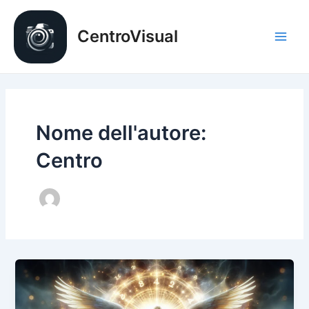
Vai
al
CentroVisual
contenuto
Main
Men
Nome dell'autore:
Centro