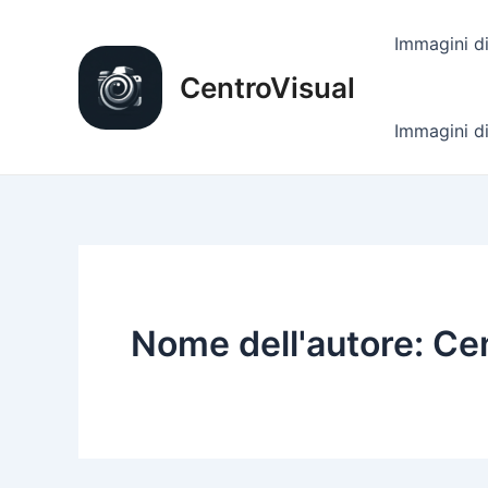
Vai
al
Immagini di
contenuto
CentroVisual
Immagini di
Nome dell'autore: Ce