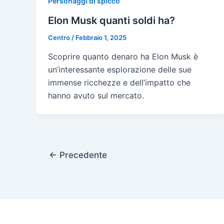
Personaggi di spicco
Elon Musk quanti soldi ha?
Centro
/
Febbraio 1, 2025
Scoprire quanto denaro ha Elon Musk è
un’interessante esplorazione delle sue
immense ricchezze e dell’impatto che
hanno avuto sul mercato.
Paginazione
←
Precedente
articoli