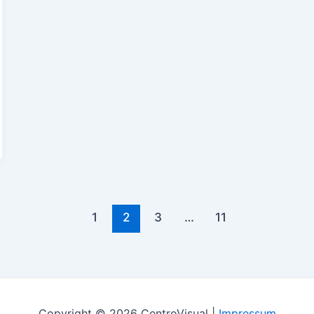
1
2
3
…
11
Copyright © 2026 CentroVisual |
Impressum