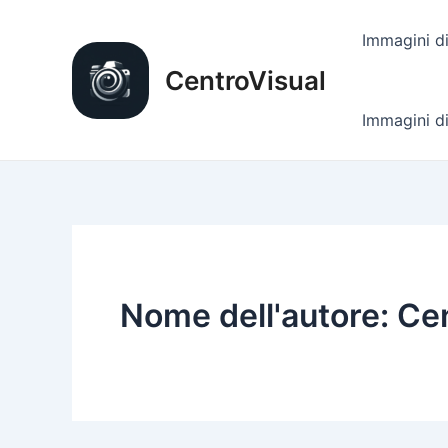
Vai
al
Immagini di
contenuto
CentroVisual
Immagini di
Nome dell'autore: Ce